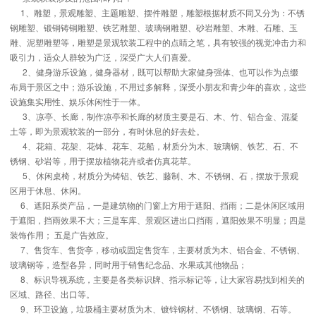
1、雕塑，景观雕塑、主题雕塑、摆件雕塑，雕塑根据材质不同又分为：不锈
钢雕塑、锻铜铸铜雕塑、铁艺雕塑、玻璃钢雕塑、砂岩雕塑、木雕、石雕、玉
雕、泥塑雕塑等，雕塑是景观软装工程中的点睛之笔，具有较强的视觉冲击力和
吸引力，适众人群较为广泛，深受广大人们喜爱。
2、健身游乐设施，健身器材，既可以帮助大家健身强体、也可以作为点缀
布局于景区之中；游乐设施，不用过多解释，深受小朋友和青少年的喜欢，这些
设施集实用性、娱乐休闲性于一体。
3、凉亭、长廊，制作凉亭和长廊的材质主要是石、木、竹、铝合金、混凝
土等，即为景观软装的一部分，有时休息的好去处。
4、花箱、花架、花钵、花车、花船，材质分为木、玻璃钢、铁艺、石、不
锈钢、砂岩等，用于摆放植物花卉或者仿真花草。
5、休闲桌椅，材质分为铸铝、铁艺、藤制、木、不锈钢、石，摆放于景观
区用于休息、休闲。
6、遮阳系类产品，一是建筑物的门窗上方用于遮阳、挡雨；二是休闲区域用
于遮阳，挡雨效果不大；三是车库、景观区进出口挡雨，遮阳效果不明显；四是
装饰作用； 五是广告效应。
7、售货车、售货亭，移动或固定售货车，主要材质为木、铝合金、不锈钢、
玻璃钢等，造型各异，同时用于销售纪念品、水果或其他物品；
8、标识导视系统，主要是各类标识牌、指示标记等，让大家容易找到相关的
区域、路径、出口等。
9、环卫设施，垃圾桶主要材质为木、镀锌钢材、不锈钢、玻璃钢、石等。