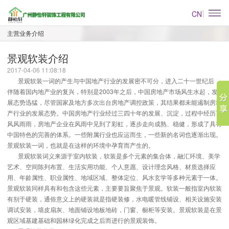
CN
主营业务介绍
景观软装介绍
2017-04-06 11:08:18
景观软装一词的产生与中国地产行业的发展密不可分，进入二十一世纪后，
伴随着国内地产业的复兴，特别是2003年之后，中国房地产市场风生水起，发
展态势迅猛，尽管国家及地方多次出台房地产调控政策，其结果都未能遏制房地
产行业的发展态势。中国房地产行业经过三四十年的发展、沉淀，过程中经历了
风风雨雨，房地产企业在风雨中见到了彩虹，逐步走向成熟、稳健，形成了具有
中国特色的完善的体系。一些附属行业也应运而生，一些新的名词也逐渐出现。
景观软装一词，也就是在这样的环境中孕育而产生的。
景观软装词义来源于室内软装，软装是多个元素的集合体，融汇环境、美学
艺术、空间陈列布置、生活实用功能、个人意愿、设计理念风格、材质选择应
用、年龄属性、职业属性、地域区域、整体定位、风水玄学等多种元素于一体。
景观软装同样具有和包含这些元素，主要要旨聚焦于景观。软装一般指室内软装
有别于硬装，通俗意义上的硬装就是指硬装修，水电暖管线铺设、相关设施安装
调试安装，墙皮扇灰、地面铺设地板地砖，门窗、橱柜等安装。景观软装是在景
观区域基建基础和园林绿化完成之后而进行的景观装饰。