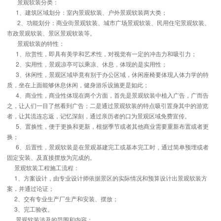
景观软装分类：
1、建筑区域划分：室内景观软装、户外景观软装两大类；
2、功能划分：商业街景观软装、城市广场景观软装、民用住宅景观软装、
市政景观软装、景区景观软装等。
景观软装的特性：
1、欣赏性，即具有美学和艺术性，对视觉有一定的冲击力和吸引力；
2、实用性，景观凉亭可以乘凉、休息，体现的是实用性；
3、休闲性，景观区域毕竟有别于办公区域，休闲座椅要体现人体力学的特
质，坐在上面能够休息休闲，健身游乐设施更是如此；
4、商业性，商业性体现在两个方面，首先是景观软装中植入广告，广而告
之，让人们一目了然看到广告；二是通过景观软装的特点吸引置身其中的游览
者，让其流连忘返，记忆深刻，通过亲历者的口为景观区域免费宣传。
5、置换性，便于更换和更新，根据季节或者其他商业需要重新布置或者更
换；
6、后置性，景观软装是在景观基建完工或基本完工时，通过简单预埋或者
固定安装、及直接摆放为完成的。
景观软装工程施工流程：
1、方案设计，由专业设计师依据景区的实际情况和预算设计出景观软装方
案，并通过论证；
2、交有专业生产厂生产和安装、摆放；
3、完工验收。
景观软装涉及的范围和内容：